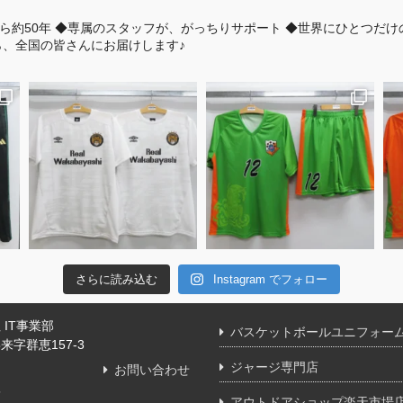
ら約50年
◆専属のスタッフが、がっちりサポート
◆世界にひとつだけ
、全国の皆さんにお届けします♪
さらに読み込む
Instagram でフォロー
IT事業部
バスケットボールユニフォー
字群恵157-3
ジャージ専門店
お問い合わせ
舗
アウトドアショップ楽天市場