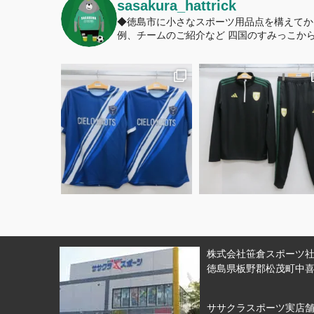
sasakura_hattrick
◆徳島市に小さなスポーツ用品点を構えてか
例、チームのご紹介など
四国のすみっこから
株式会社笹倉スポーツ社 
徳島県板野郡松茂町中喜来
ササクラスポーツ実店