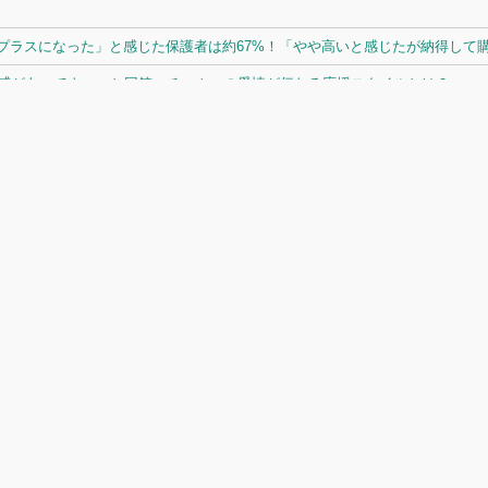
ラスになった」と感じた保護者は約67%！「やや高いと感じたが納得して購入
体感があってよい」と回答。チームへの愛情が伝わる応援スタイルとは？