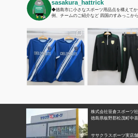
sasakura_hattrick
◆徳島市に小さなスポーツ用品点を構えてか
例、チームのご紹介など
四国のすみっこから
株式会社笹倉スポーツ社 
徳島県板野郡松茂町中喜来
ササクラスポーツ実店