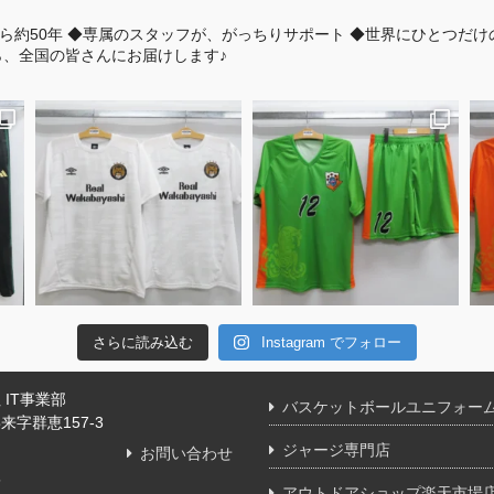
ら約50年
◆専属のスタッフが、がっちりサポート
◆世界にひとつだけ
、全国の皆さんにお届けします♪
さらに読み込む
Instagram でフォロー
IT事業部
バスケットボールユニフォー
字群恵157-3
ジャージ専門店
お問い合わせ
舗
アウトドアショップ楽天市場