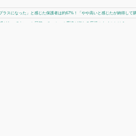
ラスになった」と感じた保護者は約67%！「やや高いと感じたが納得して購入
体感があってよい」と回答。チームへの愛情が伝わる応援スタイルとは？