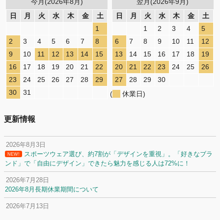
今月(2026年8月)
翌月(2026年9月)
日
月
火
水
木
金
土
日
月
火
水
木
金
土
1
1
2
3
4
5
2
3
4
5
6
7
8
6
7
8
9
10
11
12
9
10
11
12
13
14
15
13
14
15
16
17
18
19
16
17
18
19
20
21
22
20
21
22
23
24
25
26
23
24
25
26
27
28
29
27
28
29
30
30
31
(
休業日)
更新情報
2026年8月3日
スポーツウェア選び、約7割が「デザインを重視」。「好きなブラ
NEW!
ンド」で「自由にデザイン」できたら魅力を感じる人は72%に！
2026年7月28日
2026年8月長期休業期間について
2026年7月13日
定休日変更について