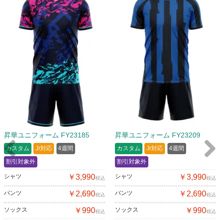
昇華ユニフォーム FY23185
昇華ユニフォーム FY23209
カスタム
Jr対応
4週間
カスタム
Jr対応
4週間
割引対象外
割引対象外
Previous
Next
シャツ
￥3,990
シャツ
￥3,990
税込
税込
パンツ
￥2,690
パンツ
￥2,690
税込
税込
ソックス
￥990
ソックス
￥990
税込
税込