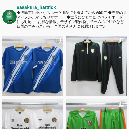
2026年7月2日
sasakura_hattrick
名前入りユニフォームで子どもの自信が「プラスになった」と感じた保
◆徳島市に小さなスポーツ用品点を構えてから約50年
◆専属のス
タッフが、がっちりサポート
◆世界にひとつだけのフルオーダー
護者は約67%！「やや高いと感じたが納得して購入した」と価値を実感
にも対応
お得な情報、デザイン製作例、チームのご紹介など
する声も32.7%に！
四国のすみっこから、全国の皆さんにお届けします♪
2026年6月15日
応援ユニフォーム、約53％が「会場に一体感があってよい」と回答。チ
ームへの愛情が伝わる応援スタイルとは？