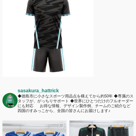
護者は約67%！「やや高いと感じたが納得して購入した」と価値を実感
する声も32.7%に！
2026年6月15日
応援ユニフォーム、約53％が「会場に一体感があってよい」と回答。チ
ームへの愛情が伝わる応援スタイルとは？
sasakura_hattrick
◆徳島市に小さなスポーツ用品点を構えてから約50年
◆専属のス
タッフが、がっちりサポート
◆世界にひとつだけのフルオーダー
にも対応
お得な情報、デザイン製作例、チームのご紹介など
四国のすみっこから、全国の皆さんにお届けします♪