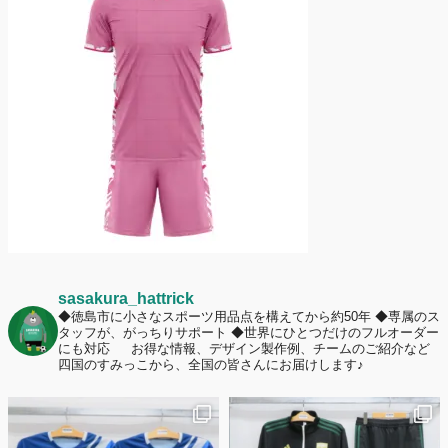
護者は約67%！「やや高いと感じたが納得して購入した」と価値を実感
する声も32.7%に！
2026年6月15日
応援ユニフォーム、約53％が「会場に一体感があってよい」と回答。チ
ームへの愛情が伝わる応援スタイルとは？
sasakura_hattrick
◆徳島市に小さなスポーツ用品点を構えてから約50年
◆専属のス
タッフが、がっちりサポート
◆世界にひとつだけのフルオーダー
にも対応
お得な情報、デザイン製作例、チームのご紹介など
四国のすみっこから、全国の皆さんにお届けします♪