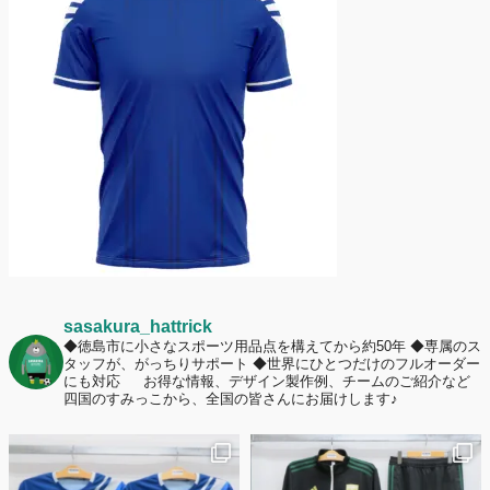
護者は約67%！「やや高いと感じたが納得して購入した」と価値を実感
する声も32.7%に！
2026年6月15日
応援ユニフォーム、約53％が「会場に一体感があってよい」と回答。チ
ームへの愛情が伝わる応援スタイルとは？
sasakura_hattrick
◆徳島市に小さなスポーツ用品点を構えてから約50年
◆専属のス
タッフが、がっちりサポート
◆世界にひとつだけのフルオーダー
にも対応
お得な情報、デザイン製作例、チームのご紹介など
四国のすみっこから、全国の皆さんにお届けします♪