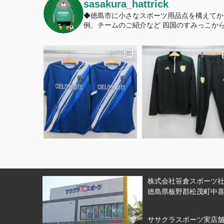
sasakura_hattrick
◆徳島市に小さなスポーツ用品点を構えてか
例、チームのご紹介など
四国のすみっこから
株式会社笹倉スポーツ社 
徳島県板野郡松茂町中喜来
ササクラスポーツ実店