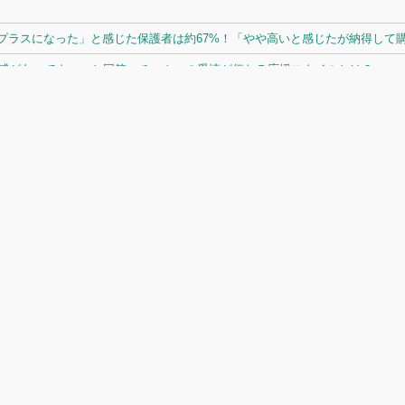
ラスになった」と感じた保護者は約67%！「やや高いと感じたが納得して購入
体感があってよい」と回答。チームへの愛情が伝わる応援スタイルとは？