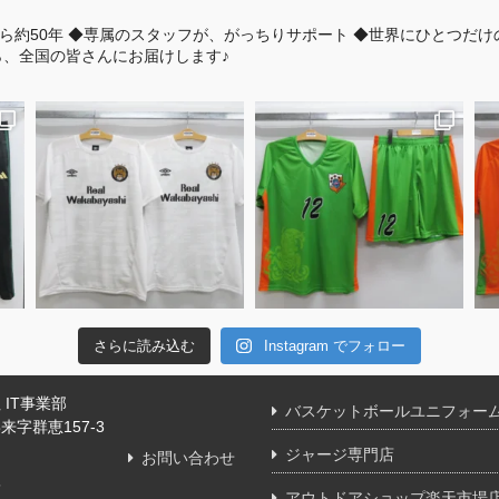
ら約50年
◆専属のスタッフが、がっちりサポート
◆世界にひとつだけ
、全国の皆さんにお届けします♪
さらに読み込む
Instagram でフォロー
IT事業部
バスケットボールユニフォー
字群恵157-3
ジャージ専門店
お問い合わせ
舗
アウトドアショップ楽天市場