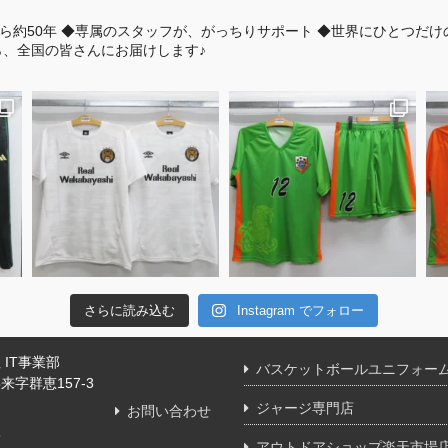
ら約50年
◆専属のスタッフが、がっちりサポート
◆世界にひとつだけ
、全国の皆さんにお届けします♪
さらに読み込む
Instagram でフォロー
IT事業部
バスケットボールユニフォー
字群恵157-3
ジャージ専門店
お問い合わせ
舗
アウトドアショップ楽天市場