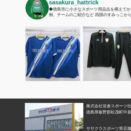
sasakura_hattrick
◆徳島市に小さなスポーツ用品点を構えてか
例、チームのご紹介など
四国のすみっこから
株式会社笹倉スポーツ社 
徳島県板野郡松茂町中喜来
ササクラスポーツ実店