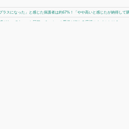
ラスになった」と感じた保護者は約67%！「やや高いと感じたが納得して購入
体感があってよい」と回答。チームへの愛情が伝わる応援スタイルとは？