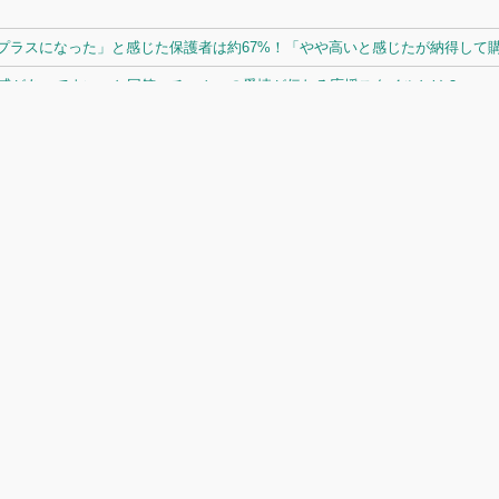
ラスになった」と感じた保護者は約67%！「やや高いと感じたが納得して購入
体感があってよい」と回答。チームへの愛情が伝わる応援スタイルとは？