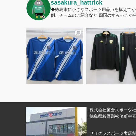
sasakura_hattrick
◆徳島市に小さなスポーツ用品点を構えてか
例、チームのご紹介など
四国のすみっこから
株式会社笹倉スポーツ社 
徳島県板野郡松茂町中喜来
ササクラスポーツ実店