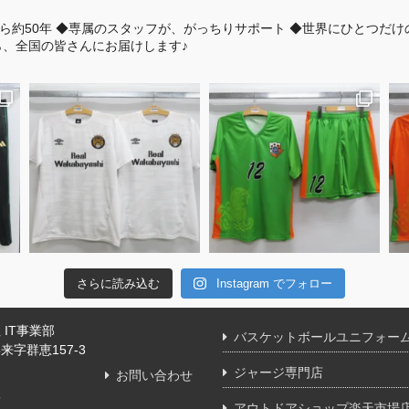
ら約50年
◆専属のスタッフが、がっちりサポート
◆世界にひとつだけ
、全国の皆さんにお届けします♪
さらに読み込む
Instagram でフォロー
IT事業部
バスケットボールユニフォー
字群恵157-3
ジャージ専門店
お問い合わせ
舗
アウトドアショップ楽天市場