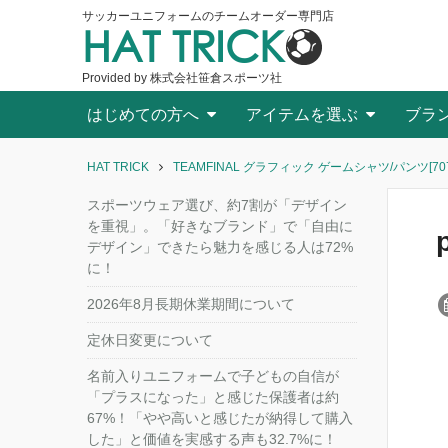
サッカーユニフォームのチームオーダー専門店
HAT TRICK
Provided by 株式会社笹倉スポーツ社
はじめての方へ
アイテムを選ぶ
ブラ
HAT TRICK
TEAMFINAL グラフィック ゲームシャツ/パンツ[707
スポーツウェア選び、約7割が「デザイン
を重視」。「好きなブランド」で「自由に
デザイン」できたら魅力を感じる人は72%
に！
2026年8月長期休業期間について
定休日変更について
名前入りユニフォームで子どもの自信が
「プラスになった」と感じた保護者は約
67%！「やや高いと感じたが納得して購入
した」と価値を実感する声も32.7%に！