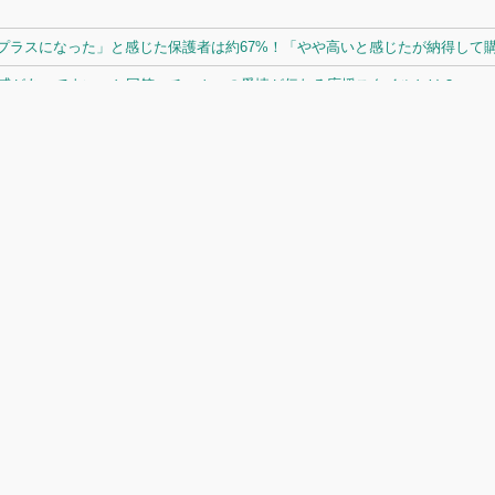
ラスになった」と感じた保護者は約67%！「やや高いと感じたが納得して購入
体感があってよい」と回答。チームへの愛情が伝わる応援スタイルとは？