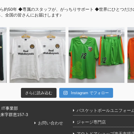
ら約50年
◆専属のスタッフが、がっちりサポート
◆世界にひとつだけ
、全国の皆さんにお届けします♪
さらに読み込む
Instagram でフォロー
IT事業部
バスケットボールユニフォー
字群恵157-3
ジャージ専門店
お問い合わせ
舗
アウトドアショップ楽天市場