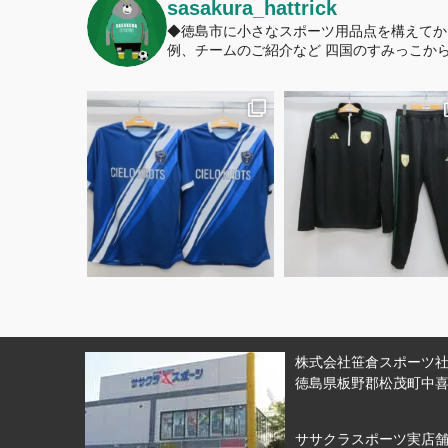
sasakura_hattrick
◆徳島市に小さなスポーツ用品点を構えてか
例、チームのご紹介など
四国のすみっこから
株式会社笹倉スポーツ社 
徳島県板野郡松茂町中喜来
ササクラスポーツ実店