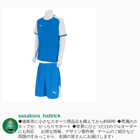
定休日変更について
2026年7月2日
名前入りユニフォームで子どもの自信が「プラスになった」と感じた保
護者は約67%！「やや高いと感じたが納得して購入した」と価値を実感
する声も32.7%に！
2026年6月15日
応援ユニフォーム、約53％が「会場に一体感があってよい」と回答。チ
ームへの愛情が伝わる応援スタイルとは？
sasakura_hattrick
◆徳島市に小さなスポーツ用品点を構えてから約50年
◆専属のス
タッフが、がっちりサポート
◆世界にひとつだけのフルオーダー
にも対応
お得な情報、デザイン製作例、チームのご紹介など
四国のすみっこから、全国の皆さんにお届けします♪