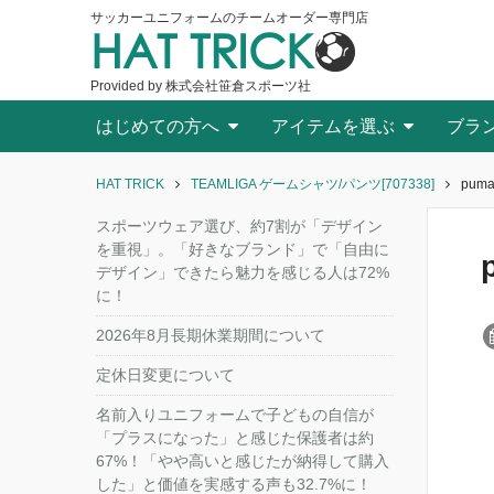
サッカーユニフォームのチームオーダー専門店
HAT TRICK
Provided by 株式会社笹倉スポーツ社
はじめての方へ
アイテムを選ぶ
ブラ
HAT TRICK
TEAMLIGA ゲームシャツ/パンツ[707338]
puma
スポーツウェア選び、約7割が「デザイン
を重視」。「好きなブランド」で「自由に
デザイン」できたら魅力を感じる人は72%
に！
2026年8月長期休業期間について
定休日変更について
名前入りユニフォームで子どもの自信が
「プラスになった」と感じた保護者は約
67%！「やや高いと感じたが納得して購入
した」と価値を実感する声も32.7%に！