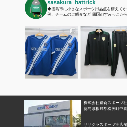
sasakura_hattrick
◆徳島市に小さなスポーツ用品点を構えてか
例、チームのご紹介など
四国のすみっこから
株式会社笹倉スポーツ社 
徳島県板野郡松茂町中喜来
ササクラスポーツ実店