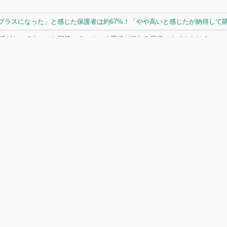
ラスになった」と感じた保護者は約67%！「やや高いと感じたが納得して購入
体感があってよい」と回答。チームへの愛情が伝わる応援スタイルとは？