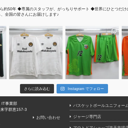
ら約50年
◆専属のスタッフが、がっちりサポート
◆世界にひとつだけ
、全国の皆さんにお届けします♪
さらに読み込む
Instagram でフォロー
IT事業部
バスケットボールユニフォー
字群恵157-3
ジャージ専門店
お問い合わせ
舗
アウトドアショップ楽天市場