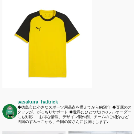
2026年7月2日
名前入りユニフォームで子どもの自信が「プラスになった」と感じた保
護者は約67%！「やや高いと感じたが納得して購入した」と価値を実感
する声も32.7%に！
2026年6月15日
応援ユニフォーム、約53％が「会場に一体感があってよい」と回答。チ
ームへの愛情が伝わる応援スタイルとは？
sasakura_hattrick
◆徳島市に小さなスポーツ用品点を構えてから約50年
◆専属のス
タッフが、がっちりサポート
◆世界にひとつだけのフルオーダー
にも対応
お得な情報、デザイン製作例、チームのご紹介など
四国のすみっこから、全国の皆さんにお届けします♪