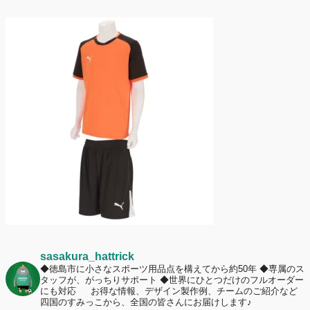
定休日変更について
2026年7月2日
名前入りユニフォームで子どもの自信が「プラスになった」と感じた保
護者は約67%！「やや高いと感じたが納得して購入した」と価値を実感
する声も32.7%に！
2026年6月15日
応援ユニフォーム、約53％が「会場に一体感があってよい」と回答。チ
ームへの愛情が伝わる応援スタイルとは？
sasakura_hattrick
◆徳島市に小さなスポーツ用品点を構えてから約50年
◆専属のス
タッフが、がっちりサポート
◆世界にひとつだけのフルオーダー
にも対応
お得な情報、デザイン製作例、チームのご紹介など
四国のすみっこから、全国の皆さんにお届けします♪