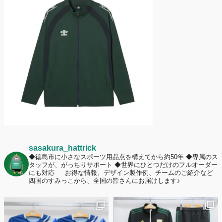
護者は約67%！「やや高いと感じたが納得して購入した」と価値を実感
する声も32.7%に！
2026年6月15日
応援ユニフォーム、約53％が「会場に一体感があってよい」と回答。チ
ームへの愛情が伝わる応援スタイルとは？
sasakura_hattrick
◆徳島市に小さなスポーツ用品点を構えてから約50年
◆専属のス
タッフが、がっちりサポート
◆世界にひとつだけのフルオーダー
にも対応
お得な情報、デザイン製作例、チームのご紹介など
四国のすみっこから、全国の皆さんにお届けします♪