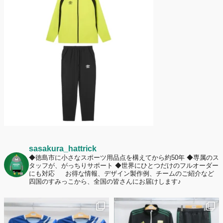
護者は約67%！「やや高いと感じたが納得して購入した」と価値を実感
する声も32.7%に！
2026年6月15日
応援ユニフォーム、約53％が「会場に一体感があってよい」と回答。チ
ームへの愛情が伝わる応援スタイルとは？
sasakura_hattrick
◆徳島市に小さなスポーツ用品点を構えてから約50年
◆専属のス
タッフが、がっちりサポート
◆世界にひとつだけのフルオーダー
にも対応
お得な情報、デザイン製作例、チームのご紹介など
四国のすみっこから、全国の皆さんにお届けします♪